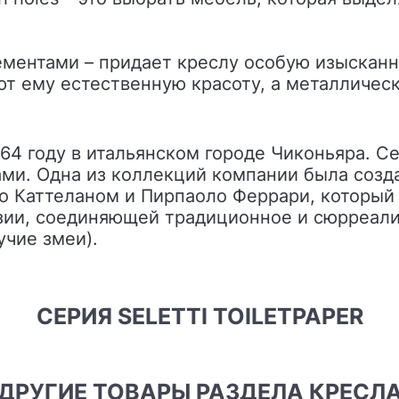
ментами – придает креслу особую изысканнос
т ему естественную красоту, а металлическ
ми. Одна из коллекций компании была созда
ио Каттеланом и Пирпаоло Феррари, который 
тазии, соединяющей традиционное и сюрреал
чие змеи).
СЕРИЯ SELETTI TOILETPAPER
ДРУГИЕ ТОВАРЫ РАЗДЕЛА КРЕСЛ