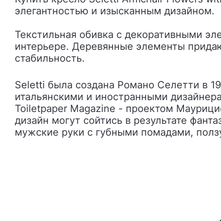
элегантностью и изысканным дизайном.
Текстильная обивка с декоративными эле
интерьере. Деревянные элементы придаю
стабильность.
Seletti была создана Романо Селетти в 1964 году в итальянском городе Чиконьяра. Сегодня компания работает с молодыми
итальянскими и иностранными дизайнера
Toiletpaper Magazine - проектом Мауриц
дизайн могут сойтись в результате фан
мужские руки с губными помадами, ползу