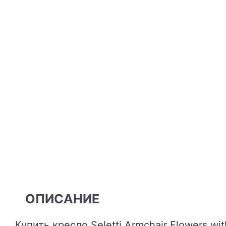
ОПИСАНИЕ
Купить кресло Seletti Armchair Flowers with holes – это выбрать мебель, которая выделяется своей неповторимой