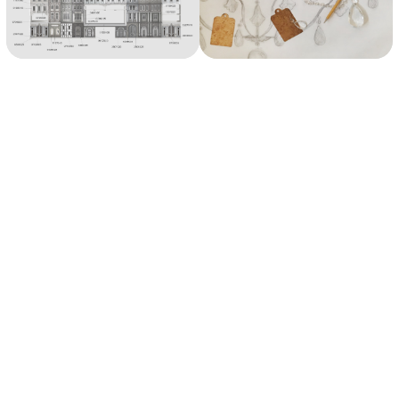
индивидуальным
размерам
–
Loft
Concept