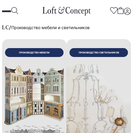
Производство мебели и светильников
Производство
ПРОИЗВОДСТВО МЕБЕЛИ
ПРОИЗВОДСТВО СВЕТИЛЬНИКОВ
мебели
и
светильников
в
Москве
на
заказ
по