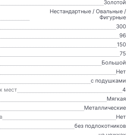
Золотой
Нестандартные / Овальные /
Фигурные
300
96
150
75
Большой
Нет
с подушками
х мест
4
Мягкая
Металлические
в
Нет
без подлокотников
на ножках