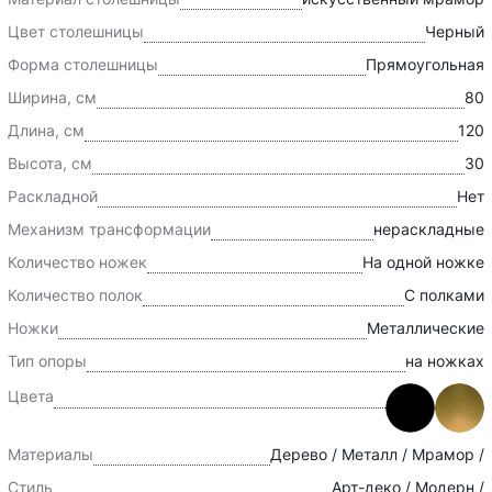
Цвет столешницы
Черный
Форма столешницы
Прямоугольная
Ширина, см
80
Длина, см
120
Высота, см
30
Раскладной
Нет
Механизм трансформации
нераскладные
Количество ножек
На одной ножке
Количество полок
С полками
Ножки
Металлические
Тип опоры
на ножках
Цвета
Материалы
Дерево / Металл / Мрамор /
Стиль
Арт-деко / Модерн /