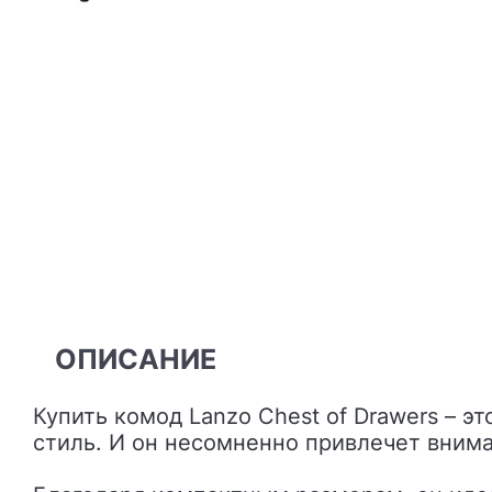
ОПИСАНИЕ
Купить комод Lanzo Chest of Drawers – это выбрать предмет мебели, который сочетает в себе классический и современный
стиль. И он несомненно привлечет внима