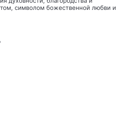
ия духовности, благородства и
етом, символом божественной любви и
Ь