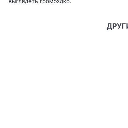
выглядеть громоздко.
ДРУ