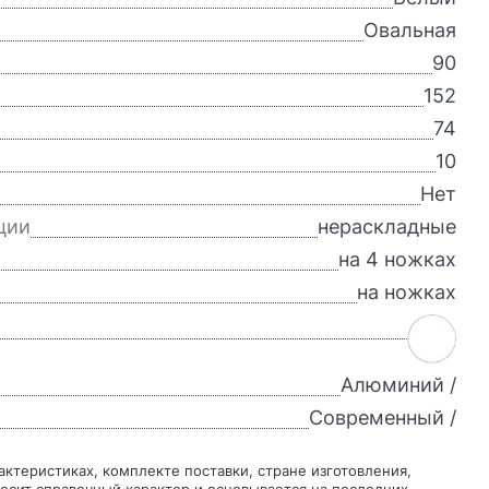
Овальная
90
152
74
10
Нет
ции
нераскладные
на 4 ножках
на ножках
Алюминий /
Современный /
осит справочный характер и основывается на последних,