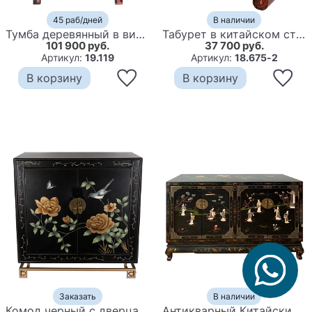
45 раб/дней
В наличии
Тумба деревянный в винтажном стиле William
Табурет в китайском стиле Chinese Tabouret Red
101 900 руб.
37 700 руб.
Артикул:
19.119
Артикул:
18.675-2
В корзину
В корзину
Заказать
В наличии
Комод черный с дверцами Розовый куст Chinese Rose on Black
Антикварный Китайский комод с инкрустащией stroll