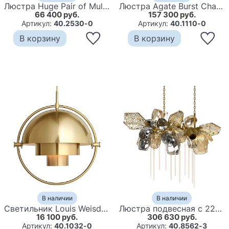
Люстра Huge Pair of Multi Color Italian Sputnik
Люстра Agate Burst Chandelier BLUE с синими агатами
66 400 руб.
157 300 руб.
Артикул:
40.2530-0
Артикул:
40.1110-0
В корзину
В корзину
В наличии
В наличии
Светильник Louis Weisdorff Multi-lite Pendant Gold
Люстра подвесная с 22-мя гранёными стеклянными плафонами с вертикальными подвесками Gilded Mirage
16 100 руб.
306 630 руб.
Артикул:
40.1032-0
Артикул:
40.8562-3