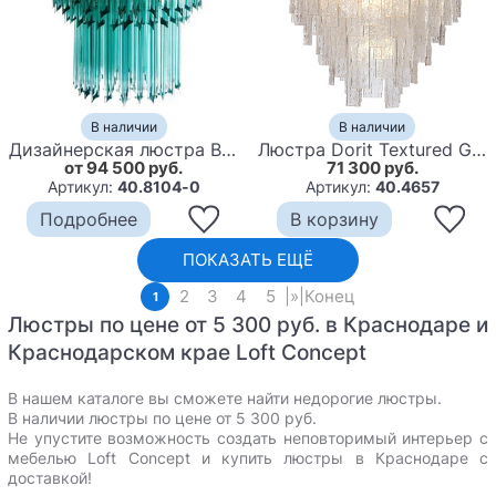
В наличии
В наличии
Дизайнерская люстра Blue Lagoon glass бирюзовое стекло
Люстра Dorit Textured Glass Rectangular Chandelier
от 94 500 руб.
71 300 руб.
Артикул:
40.8104-0
Артикул:
40.4657
Подробнее
В корзину
ПОКАЗАТЬ ЕЩЁ
2
3
4
5
|
»
|
Конец
1
Люстры по цене от 5 300 руб. в Краснодаре и
Краснодарском крае Loft Concept
В нашем каталоге вы сможете найти недорогие люстры.
В наличии люстры по цене от 5 300 руб.
Не упустите возможность создать неповторимый интерьер с
мебелью Loft Concept и
купить люстры в Краснодаре с
доставкой
!