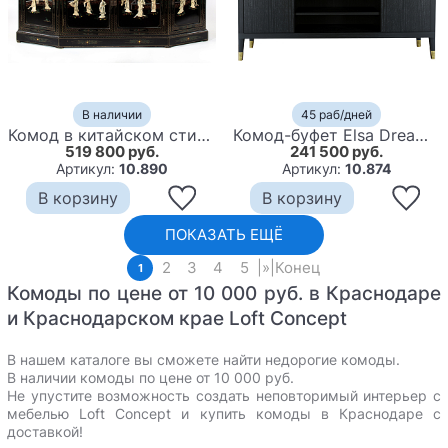
В наличии
45 раб/дней
Комод в китайском стиле Chinese Black Chest of Drawers Нидерланды
Комод-буфет Elsa Dreams Black с открытыми полками
519 800 руб.
241 500 руб.
Артикул:
10.890
Артикул:
10.874
В корзину
В корзину
ПОКАЗАТЬ ЕЩЁ
2
3
4
5
|
»
|
Конец
1
Комоды по цене от 10 000 руб. в Краснодаре
и Краснодарском крае Loft Concept
В нашем каталоге вы сможете найти недорогие комоды.
В наличии комоды по цене от 10 000 руб.
Не упустите возможность создать неповторимый интерьер с
мебелью Loft Concept и
купить комоды в Краснодаре с
доставкой
!