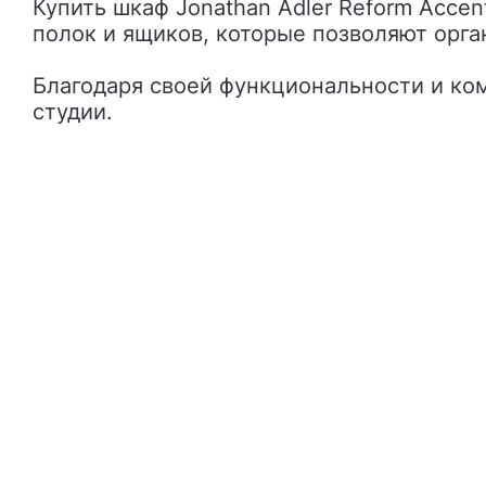
Купить шкаф Jonathan Adler Reform Accent Cabinet – это выбрать отражения стиля модерн и арт-деко. Он оснащен множеством
полок и ящиков, которые позволяют орг
Благодаря своей функциональности и ко
студии.