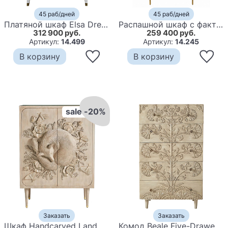
45 раб/дней
45 раб/дней
Платяной шкаф Elsa Dreams White с 2-мя фасадами
Распашной шкаф с фактурным фасадом Termite
312 900 руб.
259 400 руб.
Артикул:
14.499
Артикул:
14.245
В корзину
В корзину
sale -20%
Заказать
Заказать
Шкаф Handcarved Land & Sky Cabinet
Комод Beale Five-Drawer Dresser