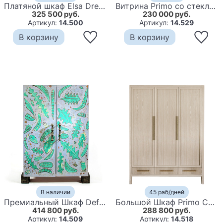
Платяной шкаф Elsa Dreams Walnut с 2-мя фасадами
Витрина Primo со стеклянными фасадами и буфетом шпон Темный орех
325 500 руб.
230 000 руб.
Артикул:
14.500
Артикул:
14.529
В корзину
В корзину
В наличии
45 раб/дней
Премиальный Шкаф Defoliation двухстворчатый роспись зеленые листья
Большой Шкаф Primo Светлый дуб с 3 дверьми и 3 выдвижными ящиками
414 800 руб.
288 800 руб.
Артикул:
14.509
Артикул:
14.518