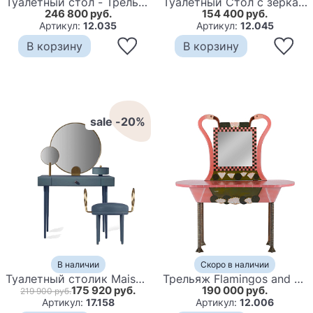
Туалетный стол - Трельяж Elsa Dreams Black 120 см
Туалетный Стол с зеркалом Primo Темный орех
246 800 руб.
154 400 руб.
Артикул:
12.035
Артикул:
12.045
В корзину
В корзину
sale -20%
В наличии
Скоро в наличии
Туалетный столик Maisondada ROSE SELAVY
Трельяж Flamingos and Lotus Dressing Table
175 920 руб.
190 000 руб.
219 900 руб.
Артикул:
17.158
Артикул:
12.006