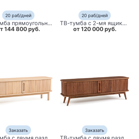
20 раб/дней
20 раб/дней
ТВ-тумба прямоугольная длинная с 2-мя ящиками Harper Line
ТВ-тумба с 2-мя ящиками и дверцами Harper Line
т 144 800 руб.
от 120 000 руб.
Заказать
Заказать
ТВ-тумба с двумя раздвижными дверцами Toinette Light TV Stand
ТВ-тумба с двумя раздвижными дверцами Toinette Brown TV Stand