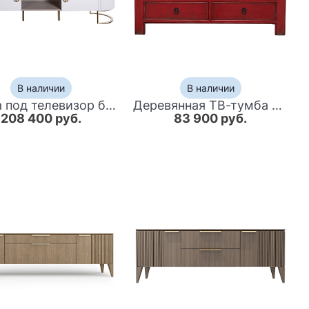
В наличии
В наличии
Тумба под телевизор белая овальная с мраморной столешницей Thoroughbass
Деревянная ТВ-тумба с 5-ю выдвижными ящиками в китайском стиле красная Wei Chinese TV Stand
208 400 руб.
83 900 руб.