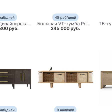
раб/дней
45 раб/дней
TV-тумба Дизайнерская Elsa Dreams Black
Большая VT-тумба Primo шпон Светлый дуб
800 руб.
245 000 руб.
раб/дней
В наличии