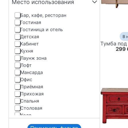
Шпон дуба
Место использования
Шпон орех
Шпон ореха
бар, кафе, ресторан
Шпон ясеня
гостиная
Эмаль
гостиница и отель
Ясень
детская
В 
кабинет
299 
кухня
лаунж зона
лофт
мансарда
офис
приёмная
прихожая
спальня
столовая
холл
шоу-рум, студия