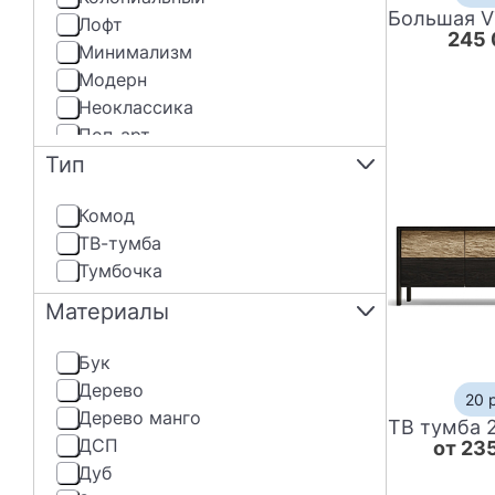
Лофт
245 
Минимализм
Модерн
Неоклассика
Поп-арт
Тип
Прованс
Ретро
Комод
Скандинавский
ТВ-тумба
Современный
Тумбочка
Средиземноморский
Шале
Материалы
Шинуазри
Этнический
Бук
Дерево
20 
Дерево манго
ДСП
от 23
Дуб