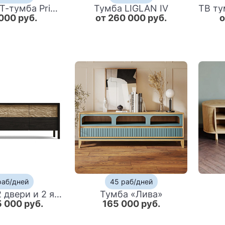
Большая VT-тумба Primo шпон темный орех
Тумба LIGLAN IV
000 руб.
от 260 000 руб.
о
раб/дней
45 раб/дней
ТВ тумба 2 двери и 2 ящика с подсветкой на рельефном фасаде Warm Industrial
Тумба «Лива»
5 000 руб.
165 000 руб.