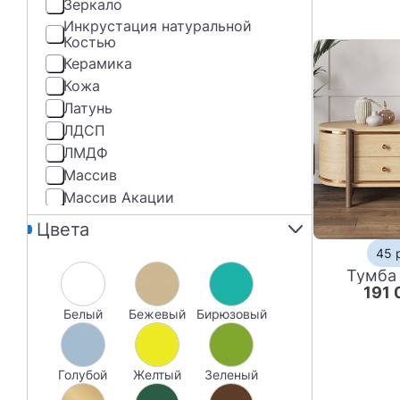
Зеркало
Инкрустация натуральной
Костью
Керамика
Кожа
Латунь
ЛДСП
ЛМДФ
Массив
Массив Акации
Массив березы
Цвета
Массив бука
45 
Массив дерева
Тумба 
Массив Дуб
191 
Массив дуба
Белый
бежевый
бирюзовый
Массив манго
Массив Ореха
голубой
Массив палисандра
желтый
зеленый
Массив ясеня