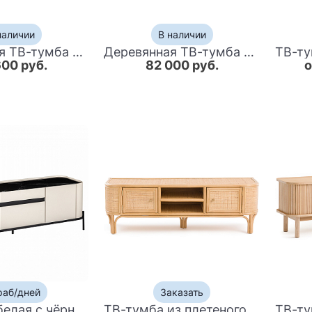
наличии
В наличии
Деревянная ТВ-тумба в китайском стиле с 5-ю выдвижными ящиками Chinese TV Stand Red
Деревянная ТВ-тумба в китайском стиле с 4-мя ящиками и резным декором голубая Luo Chinese TV Stand Blue
600 руб.
82 000 руб.
о
раб/дней
Заказать
ТВ-тумба белая с чёрной столешницей с 2-мя дверками и ящиком San Marco
ТВ-тумба из плетеного ротанга Simone Rattan TV Stand