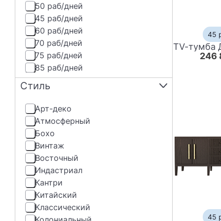
50 раб/дней
45 раб/дней
60 раб/дней
45 
70 раб/дней
75 раб/дней
246 
85 раб/дней
Стиль
Арт-деко
Атмосферный
Бохо
Винтаж
Восточный
Индастриал
Кантри
Китайский
Классический
45 
Колониальный