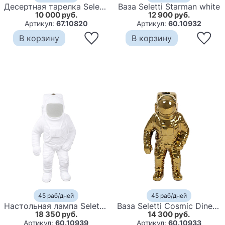
Десертная тарелка Seletti Saturn
Ваза Seletti Starman white
10 000 руб.
12 900 руб.
Артикул:
67.10820
Артикул:
60.10932
В корзину
В корзину
45 раб/дней
45 раб/дней
Настольная лампа Seletti Flashing Starman
Ваза Seletti Cosmic Diner Starman Gold
18 350 руб.
14 300 руб.
Артикул:
60.10939
Артикул:
60.10933